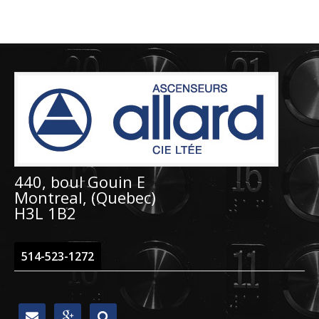
440, boul Gouin E
Montreal, (Quebec)
H3L 1B2
514-523-1272


