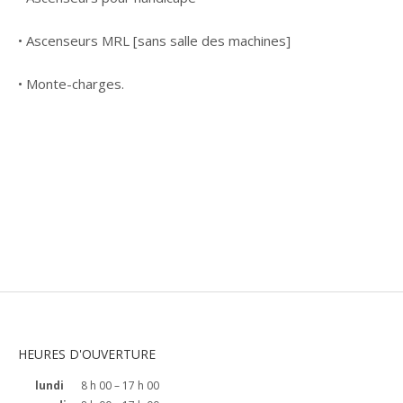
• Ascenseurs MRL [sans salle des machines]
• Monte-charges.
Monte-charges, Monte-charge,
Montréal
HEURES D'OUVERTURE
lundi
8 h 00 – 17 h 00